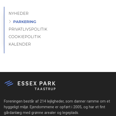
NYHEDER
Primær
navigation
PARKERING
PRIVATLIVSPOLITIK
COOKIEPOLITIK
KALENDER
Foreningen består af 214 lejligheder, som danner ramme om et
hyggeligt miljø. Ejendommene er opført i 2005, og har et fint
gårdanlæg med grønne arealer og legeplads.