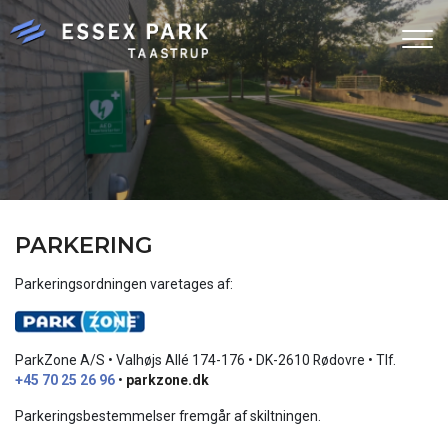
Gå
til
hovedindhold
PARKERING
Parkeringsordningen varetages af:
ParkZone A/S • Valhøjs Allé 174-176 • DK-2610 Rødovre • Tlf.
+45 70 25 26 96
•
parkzone.dk
Parkeringsbestemmelser fremgår af skiltningen.