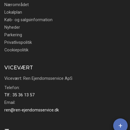
Nærområdet
Lokalplan
Køb- og salgsinformation
Nyheder
Parkering
Privatlivspolitik
Cookiepolitik
VICEVÆRT
Vicevært: Ren Ejendomsservice ApS
Telefon:
Tlf.: 35 36 13 57
Email:
ren@ren-ejendomsservice.dk
+
Copyright © 2026 - Essex Park Taastrup
, CVR 32910092