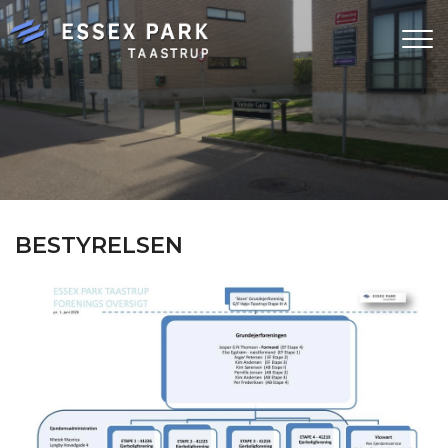
Gå
til
hovedindhold
BESTYRELSEN