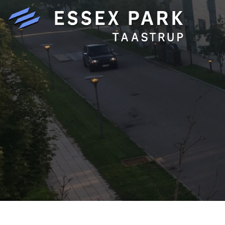
Gå
til
hovedindhold