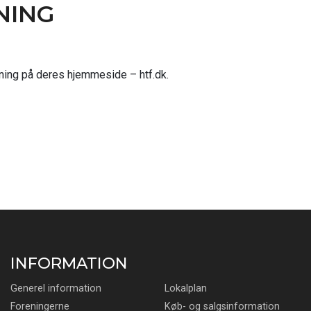
NING
ning på deres hjemmeside – htf.dk.
INFORMATION
Generel information
Lokalplan
Foreningerne
Køb- og salgsinformation