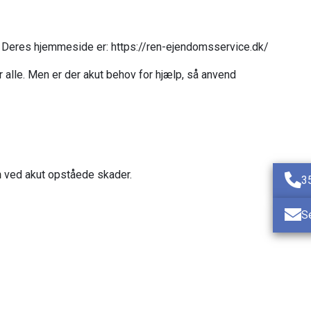
. Deres hjemmeside er: https://ren-ejendomsservice.dk/
r alle. Men er der akut behov for hjælp, så anvend
n
ved akut opståede skader.
3
S