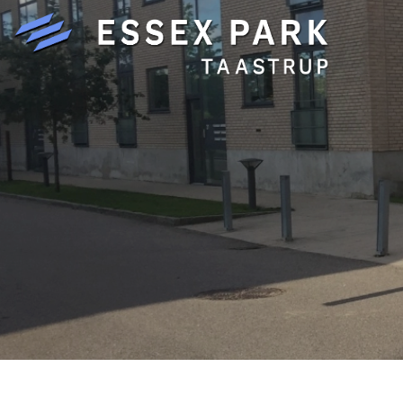
Gå
til
hovedindhold