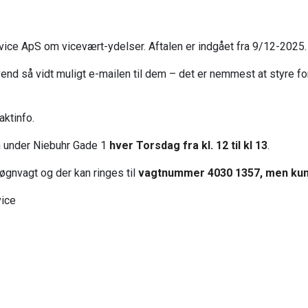
ice ApS om vicevært-ydelser. Aftalen er indgået fra 9/12-2025
vend så vidt muligt e-mailen til dem – det er nemmest at styre fo
ktinfo.
en under Niebuhr Gade 1
hver Torsdag fra kl. 12 til kl 13
.
gnvagt og der kan ringes til
vagtnummer 4030 1357, men ku
vice