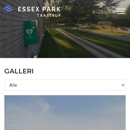
Gå
til
hovedindhold
GALLERI